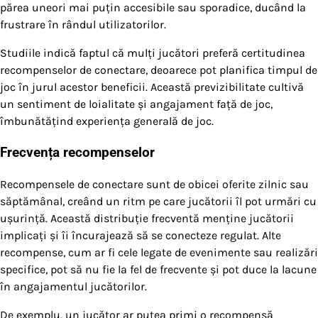
părea uneori mai puțin accesibile sau sporadice, ducând la
frustrare în rândul utilizatorilor.
Studiile indică faptul că mulți jucători preferă certitudinea
recompenselor de conectare, deoarece pot planifica timpul de
joc în jurul acestor beneficii. Această previzibilitate cultivă
un sentiment de loialitate și angajament față de joc,
îmbunătățind experiența generală de joc.
Frecvența recompenselor
Recompensele de conectare sunt de obicei oferite zilnic sau
săptămânal, creând un ritm pe care jucătorii îl pot urmări cu
ușurință. Această distribuție frecventă menține jucătorii
implicați și îi încurajează să se conecteze regulat. Alte
recompense, cum ar fi cele legate de evenimente sau realizări
specifice, pot să nu fie la fel de frecvente și pot duce la lacune
în angajamentul jucătorilor.
De exemplu, un jucător ar putea primi o recompensă