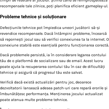
timpii de resetare ai jocului. Știind când se reîmprospătează
recompensele tale zilnice, poți planifica eficient gameplay-ul.
Probleme tehnice și soluționare
Defecțiunile tehnice pot împiedica uneori jucătorii să-și
revendice recompensele. Dacă întâmpini probleme, încearcă
să repornești jocul sau să verifici conexiunea ta la internet. O
conexiune stabilă este esențială pentru funcționarea corectă.
Dacă problemele persistă, ia în considerare legarea contului
tău de o platformă de socializare sau de email. Acest lucru
poate ajuta la recuperarea contului tău în caz de dificultăți
tehnice și asigură că progresul tău este salvat.
Verifică dacă există actualizări pentru joc, deoarece
dezvoltatorii lansează adesea patch-uri care repară erorile și
îmbunătățesc performanța. Menținerea jocului actualizat
poate atenua multe probleme tehnice.