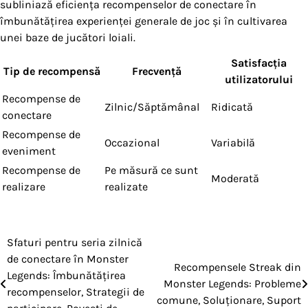
subliniază eficiența recompenselor de conectare în
îmbunătățirea experienței generale de joc și în cultivarea
unei baze de jucători loiali.
Satisfacția
Tip de recompensă
Frecvență
utilizatorului
Recompense de
Zilnic/Săptămânal
Ridicată
conectare
Recompense de
Occazional
Variabilă
eveniment
Recompense de
Pe măsură ce sunt
Moderată
realizare
realizate
Sfaturi pentru seria zilnică
Post
de conectare în Monster
Recompensele Streak din
navigation
Legends: Îmbunătățirea
Monster Legends: Probleme
recompenselor, Strategii de
comune, Soluționare, Suport