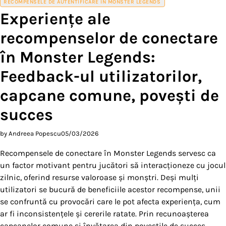
RECOMPENSELE DE AUTENTIFICARE ÎN MONSTER LEGENDS
Experiențe ale
recompenselor de conectare
în Monster Legends:
Feedback-ul utilizatorilor,
capcane comune, povești de
succes
by Andreea Popescu
05/03/2026
Recompensele de conectare în Monster Legends servesc ca
un factor motivant pentru jucători să interacționeze cu jocul
zilnic, oferind resurse valoroase și monștri. Deși mulți
utilizatori se bucură de beneficiile acestor recompense, unii
se confruntă cu provocări care le pot afecta experiența, cum
ar fi inconsistențele și cererile ratate. Prin recunoașterea
capcanelor comune și învățarea din poveștile de succes,