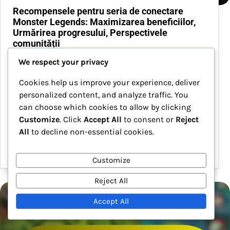
Recompensele pentru seria de conectare
Monster Legends: Maximizarea beneficiilor,
Urmărirea progresului, Perspectivele
comunității
We respect your privacy
Recompensele pentru seria de logări în Monster
Legends sunt concepute pentru a încuraja
Cookies help us improve your experience, deliver
jucătorii să se conecteze zilnic, oferind resurse
personalized content, and analyze traffic. You
valoroase și monștri care îmbunătățesc experiența
can choose which cookies to allow by clicking
de joc. Prin menținerea unei rutine constante de
Customize
. Click
Accept All
to consent or
Reject
logare,…
All
to decline non-essential cookies.
04/03/2026
Customize
Reject All
Accept All