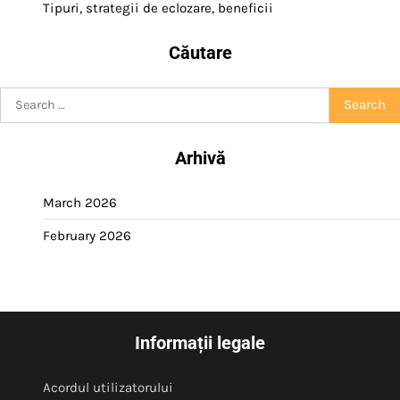
Tipuri, strategii de eclozare, beneficii
Căutare
Search
for:
Arhivă
March 2026
February 2026
Informații legale
Acordul utilizatorului