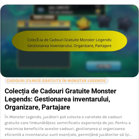
CADOURI ZILNICE GRATUITE ÎN MONSTER LEGENDS
Colecția de Cadouri Gratuite Monster
Legends: Gestionarea inventarului,
Organizare, Partajare
În Monster Legends, jucătorii pot colecta o varietate de cadouri
gratuite care îmbunătățesc semnificativ experiența de joc. Pentru a
maximiza beneficiile acestor cadouri, gestionarea și organizarea
eficientă a inventarului sunt esențiale, permițând jucătorilor să își…