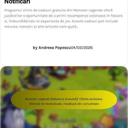
Notificări
Programul zilnic de cadouri gratuite din Monster Legends oferă
jucătorilor o oportunitate de a primi recompense valoroase în fiecare
zi, îmbunătățindu-le experiența de joc. Aceste cadouri pot include
resurse, monștri și alte articole care ajută…
by Andreea Popescu
04/03/2026