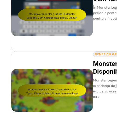
În Monster Leg
periodic pentr
pentru a fi obți
BENEFICII G
Monster
Disponib
Monster Legend
experiența de 
exclusivi. Ace
cu…