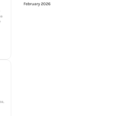
February 2026
e
ea
r
ea,