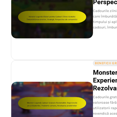
Perspect
Cadourile ziln
care îmbunătăț
timpului și ap
cadouri, îmbun
BENEFICII G
Monster
Experien
Rezolva
Cadourile grat
valoroase fără
utilizatorii ra
revendică ace