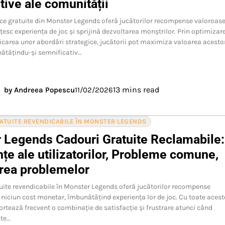
ive ale comunității
ice gratuite din Monster Legends oferă jucătorilor recompense valoroas
esc experiența de joc și sprijină dezvoltarea monștrilor. Prin optimizar
licarea unor abordări strategice, jucătorii pot maximiza valoarea acesto
ătățindu-și semnificativ…
13 mins read
by Andreea Popescu
11/02/2026
RATUITE REVENDICABILE ÎN MONSTER LEGENDS
 Legends Cadouri Gratuite Reclamabile:
țe ale utilizatorilor, Probleme comune,
rea problemelor
uite revendicabile în Monster Legends oferă jucătorilor recompense
 niciun cost monetar, îmbunătățind experiența lor de joc. Cu toate acest
portează frecvent o combinație de satisfacție și frustrare atunci când
ste…