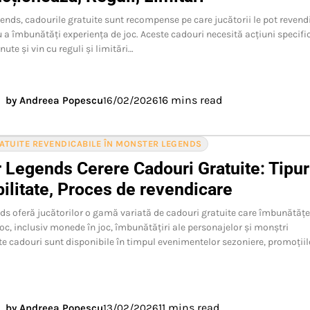
ends, cadourile gratuite sunt recompense pe care jucătorii le pot revend
u a îmbunătăți experiența de joc. Aceste cadouri necesită acțiuni specifi
nute și vin cu reguli și limitări…
16 mins read
by Andreea Popescu
16/02/2026
RATUITE REVENDICABILE ÎN MONSTER LEGENDS
 Legends Cerere Cadouri Gratuite: Tipur
ilitate, Proces de revendicare
s oferă jucătorilor o gamă variată de cadouri gratuite care îmbunătăț
joc, inclusiv monede în joc, îmbunătățiri ale personajelor și monștri
ste cadouri sunt disponibile în timpul evenimentelor sezoniere, promoțiil
11 mins read
by Andreea Popescu
13/02/2026