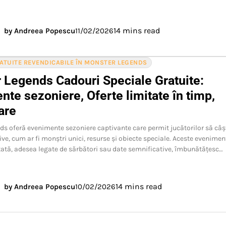
14 mins read
by Andreea Popescu
11/02/2026
RATUITE REVENDICABILE ÎN MONSTER LEGENDS
 Legends Cadouri Speciale Gratuite:
te sezoniere, Oferte limitate în timp,
are
s oferă evenimente sezoniere captivante care permit jucătorilor să câș
ive, cum ar fi monștri unici, resurse și obiecte speciale. Aceste evenimen
tată, adesea legate de sărbători sau date semnificative, îmbunătățesc…
14 mins read
by Andreea Popescu
10/02/2026