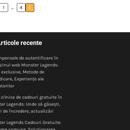
1
…
4
5
rticole recente
pensele de autentificare în
inul web Monster Legends:
e exclusive, Metode de
dicare, Experiențe ale
atorilor
zilnice de cadouri gratuite în
er Legends: Unde să găsești,
i de încredere, actualizări
er Legends Cadouri Gratuite:
eme comune, Soluționarea