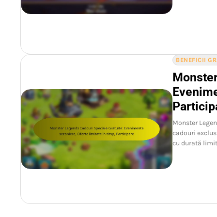
BENEFICII G
Monster
Evenimen
Particip
Monster Legend
cadouri exclus
cu durată limi