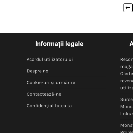
Posts
pagination
Informații legale
A
Acordul utilizatorului
Recom
magaz
Despre noi
Ofert
reven
Cookie-uri și urmărire
utiliz
Contactează-ne
Surse 
Confidențialitatea ta
Monst
linkur
Monst
Probl