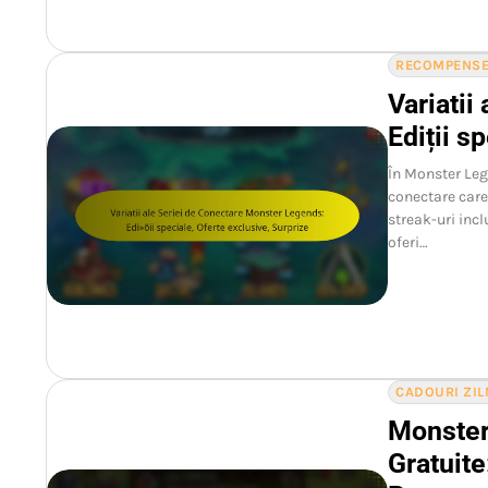
RECOMPENSEL
Variatii
Ediții s
În Monster Lege
conectare care
streak-uri incl
oferi…
CADOURI ZIL
Monster
Gratuite