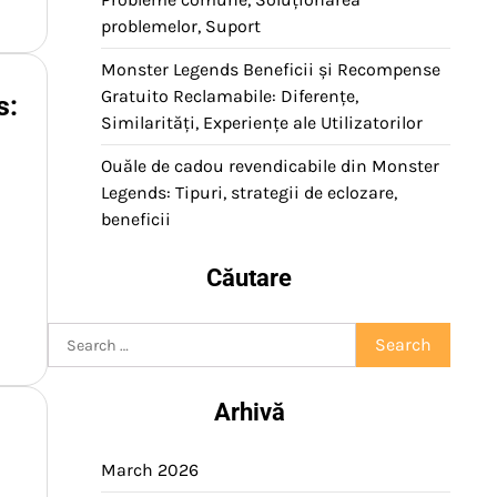
problemelor, Suport
Monster Legends Beneficii și Recompense
Gratuito Reclamabile: Diferențe,
s:
Similarități, Experiențe ale Utilizatorilor
Ouăle de cadou revendicabile din Monster
Legends: Tipuri, strategii de eclozare,
beneficii
a
Căutare
Search
for:
Arhivă
March 2026