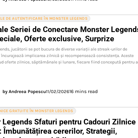
E DE AUTENTIFICARE ÎN MONSTER LEGENDS
 ale Seriei de Conectare Monster Legend
peciale, Oferte exclusive, Surprize
nds, jucătorii se pot bucura de diverse variații ale streak-urilor de
 încurajează implicarea zilnică și recompensează consistența. Aceste
ud oferte zilnice, săptămânale și lunare, fiecare fiind concepută pentru 
16 mins read
by Andreea Popescu
11/02/2026
NICE GRATUITE ÎN MONSTER LEGENDS
 Legends Sfaturi pentru Cadouri Zilnice
: Îmbunătățirea cererilor, Strategii,