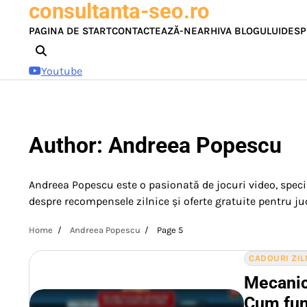
consultanta-seo.ro
Skip
to
PAGINA DE START
CONTACTEAZĂ-NE
ARHIVA BLOGULUI
DESP
content
Youtube
Author:
Andreea Popescu
Andreea Popescu este o pasionată de jocuri video, speci
despre recompensele zilnice și oferte gratuite pentru ju
Home
Andreea Popescu
Page 5
CADOURI ZIL
Mecanic
Cum func